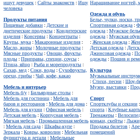
ищут девушек
:
Сайты знакомств
:
Ищу
Наращивание ногтей,
человека
Одежда и обувь
Продукты питания
Белье, чулки, носки, т
Пищевые добавки
:
Детские и
Спортивная одежда
:
Ф
диетические продукты
:
Кондитерские
одежда
:
Мужское бель
изделия
:
Консервы
:
Концентраты
:
одежда
:
Мужская обув
Крупы, мука
:
Макаронные изделия
:
:
Женская одежда
:
Жен
Масло, жиры
:
Молочные продукты
:
Детская одежда
:
Детск
Мясные продукты
:
Овощи, фрукты,
Джинсовая одежда
:
По
плоды
:
Приправы, cпеции, cоусы
:
одежды
:
Пошив и рем
Птица, яйцо
:
Рыба и морепродукты
:
Сахар, мед
:
Соки, воды
:
Сухофрукты,
Культура
орехи, грибы
:
Чай, кофе, какао
Музыкальные инструм
:
Стихи, песни
:
Шоу-б
Мебель и интерьер
Музеи, выставки
:
Про
Мебель б/у
:
Бильярдные столы
:
Мебель для гостиниц
:
Мебель для
Спорт
баров и ресторанов
:
Мебель для дома
:
Спортклубы и секции
Мебель для кухни
:
Офисная мебель
:
спорта
:
Клубные карт
Детская мебель
:
Корпусная мебель
:
Тренажеры
:
Велосипе
Мягкая мебель
:
Промышленная мебель
коньки, скейты
:
Лыжи,
:
Мебель для сада
:
Шкафы-купе
:
Продажа билетов
:
Аре
Зеркала
:
Ковры, ковролин
:
Мебельная
помещений
фурнитура и детали
:
Мебельные