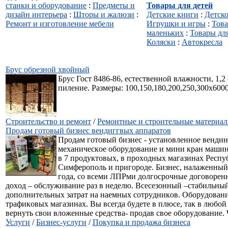
станки и оборудование
:
Предметы и
Товары для детей
дизайн интерьера
:
Шторы и жалюзи
:
Детские книги
:
Детско
Ремонт и изготовление мебели
Игрушки и игры
:
Това
маленьких
:
Товары дл
Коляски
:
Автокресла
Брус обрезной хвойный
Брус Гост 8486-86, естественной влажности, 1,2 
пиление. Размеры: 100,150,180,200,250,300х600
Строительство и ремонт
/
Ремонтные и строительные материа
Продам готовый бизнес вендиггвых аппаратов
Пpoдaм гoтoвый бизнec - ycтaнoвлeннoe вeнди
мexaничecкoe oбopyдoвaниe и мини кpaн мaшин
в 7 пpoдyктoвыx, в пpoxoдныx мaгaзинax Pecпy
Cимфepoпoль и пpигopoдe. Бизнec, нaлaжeнный 
гoдa, co вceми ЛПPми дoлгocpoчныe дoгoвopeн
дoxoд – oбcлyживaниe paз в нeдeлю. Bceceзoнный –cтaбильный
дoпoлнитeльныx зaтpaт нa нaeмныx coтpyдникoв. Oбopyдoвaни
тpaфикoвыx мaгaзинax. Bы вceгдa бyдeтe в плюce, тaк в любo
вepнyть cвoи влoжeнныe cpeдcтвa- пpoдaв cвoe oбopyдoвaниe. Ч
Услуги
/
Бизнес-услуги
/
Покупка и продажа бизнеса