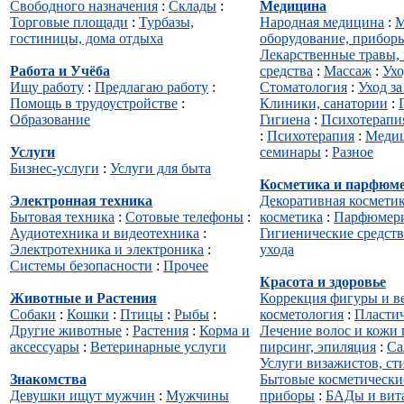
Свободного назначения
:
Склады
:
Медицина
Торговые площади
:
Турбазы,
Народная медицина
:
М
гостиницы, дома отдыха
оборудование, прибор
Лекарственные травы,
Работа и Учёба
средства
:
Массаж
:
Ухо
Ищу работу
:
Предлагаю работу
:
Стоматология
:
Уход з
Помощь в трудоустройстве
:
Клиники, санатории
:
Образование
Гигиена
:
Психотерапи
:
Психотерапия
:
Меди
Услуги
семинары
:
Разное
Бизнес-услуги
:
Услуги для быта
Косметика и парфюм
Электронная техника
Декоративная космети
Бытовая техника
:
Сотовые телефоны
:
косметика
:
Парфюмер
Аудиотехника и видеотехника
:
Гигиенические средств
Электротехника и электроника
:
ухода
Системы безопасности
:
Прочее
Красота и здоровье
Животные и Растения
Коррекция фигуры и в
Собаки
:
Кошки
:
Птицы
:
Рыбы
:
косметология
:
Пластич
Другие животные
:
Растения
:
Корма и
Лечение волос и кожи
аксессуары
:
Ветеринарные услуги
пирсинг, эпиляция
:
Са
Услуги визажистов, ст
Знакомства
Бытовые косметически
Девушки ищут мужчин
:
Мужчины
приборы
:
БАДы и вит