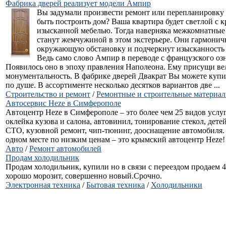
Фабрика дверей реализует модели Ампир
Вы задумали произвести ремонт или перепланировку
быть построить дом? Ваша квартира будет светлой с 
изысканной мебелью. Тогда наверняка межкомнатны
станут жемчужиной в этом экстерьере. Они гармонич
окружающую обстановку и подчеркнут изысканность 
Ведь само слово Ампир в переводе с французского оз
Появилось оно в эпоху правления Наполеона. Ему присущи ве
монументальность. В фабрике дверей Двакрат Вы можете купит
по душе. В ассортименте несколько десятков вариантов две ...
Строительство и ремонт
/
Ремонтные и строительные материа
Автосервис Heze в Симферополе
Автоцентр Heze в Симферополе – это более чем 25 видов услуг
оклейка кузова и салона, автовинил, тонирование стекол, дете
СТО, кузовной ремонт, чип-тюнинг, дооснащение автомобиля. 
одном месте по низким ценам – это крымский автоцентр Heze!
Авто
/
Ремонт автомобилей
Продам холодильник
Продам холодильник, купили но в связи с переездом продаем 
хорошо морозит, совершенно новый.Срочно.
Электронная техника
/
Бытовая техника
/
Холодильники