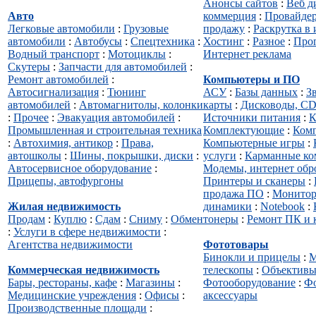
Анонсы сайтов
:
Веб д
Авто
коммерция
:
Провайде
Легковые автомобили
:
Грузовые
продажу
:
Раскрутка в 
автомобили
:
Автобусы
:
Спецтехника
:
Хостинг
:
Разное
:
Про
Водный транспорт
:
Мотоциклы
:
Интернет реклама
Скутеры
:
Запчасти для автомобилей
:
Ремонт автомобилей
:
Компьютеры и ПО
Автосигнализация
:
Тюнинг
АСУ
:
Базы данных
:
З
автомобилей
:
Автомагнитолы, колонки
карты
:
Дисководы, C
:
Прочее
:
Эвакуация автомобилей
:
Источники питания
:
К
Промышленная и строительная техника
Комплектующие
:
Комп
:
Автохимия, антикор
:
Права,
Компьютерные игры
:
автошколы
:
Шины, покрышки, диски
:
услуги
:
Карманные к
Автосервисное оборудование
:
Модемы, интернет обр
Прицепы, автофургоны
Принтеры и сканеры
:
продажа ПО
:
Монитор
Жилая недвижимость
динамики
:
Notebook
:
Продам
:
Куплю
:
Сдам
:
Сниму
:
Обмен
тонеры
:
Ремонт ПК и
:
Услуги в сфере недвижимости
:
Агентства недвижимости
Фототовары
Бинокли и прицелы
:
М
Коммерческая недвижимость
телескопы
:
Объектив
Бары, рестораны, кафе
:
Магазины
:
Фотооборудование
:
Фо
Медицинские учреждения
:
Офисы
:
аксессуары
Производственные площади
: