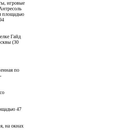
еты, игровые
 Антресоль
ом площадью
94
елке Гайд
осквы (30
ненная по
-
со
лощадью 47
я, на окнах