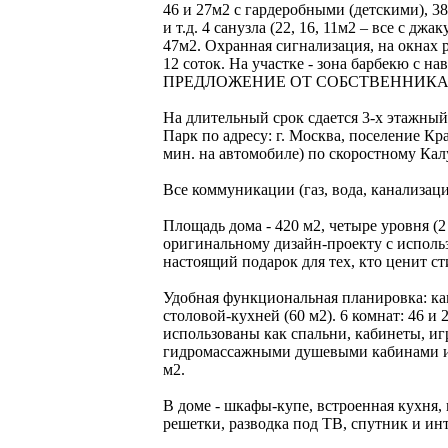
46 и 27м2 с гардеробными (детскими), 38
и т.д. 4 санузла (22, 16, 11м2 – все с 
47м2. Охранная сигнализация, на окнах 
12 соток. На участке - зона барбекю с нав
ПРЕДЛОЖЕНИЕ ОТ СОБСТВЕННИКА
На длительный срок сдается 3-х этажны
Парк по адресу: г. Москва, поселение Кра
мин. на автомобиле) по скоростному Ка
Все коммуникации (газ, вода, канализац
Площадь дома - 420 м2, четыре уровня (2
оригинальному дизайн-проекту с исполь
настоящий подарок для тех, кто ценит ст
Удобная функциональная планировка: ка
столовой-кухней (60 м2). 6 комнат: 46 и 
использованы как спальни, кабинеты, игро
гидромассажными душевыми кабинами и 4
м2.
В доме - шкафы-купе, встроенная кухня,
решетки, разводка под ТВ, спутник и инт