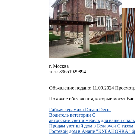
г. Москва
тел.: 89651929894
Объявление подано: 11.09.2024 Просмотр
Похожие объявления, которые могут Вас 
Гибкая керамика Dream Decor
Водитель категории C
авторский свет и мебель для вашей спал
Продам уютный дом в Беларуси С газом
Гостевой дом в Анапе "КУБАНОЧКА" бро