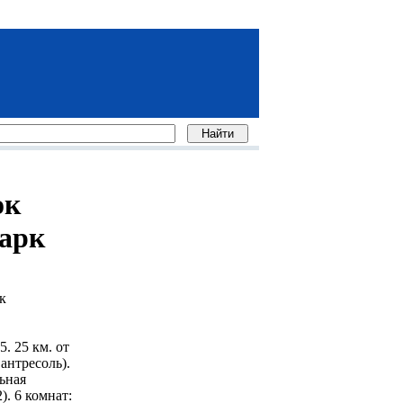
ок
Парк
к
. 25 км. от
антресоль).
ьная
. 6 комнат: