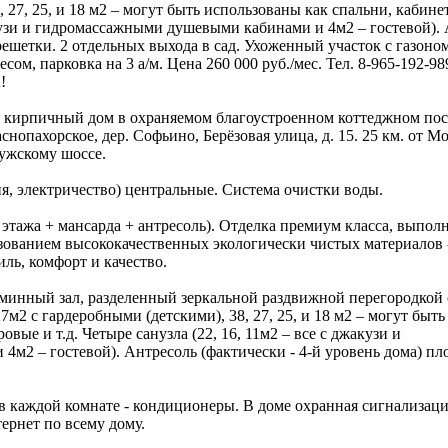
, 27, 25, и 18 м2 – могут быть использованы как спальни, кабин
джакузи и гидромассажными душевыми кабинами и 4м2 – гостевой).
решетки. 2 отдельных выхода в сад. Ухоженный участок с газон
есом, парковка на 3 а/м. Цена 260 000 руб./мес. Тел. 8-965-192-98
!
й кирпичный дом в охраняемом благоустроенном коттеджном пос
снопахорское, дер. Софьино, Берёзовая улица, д. 15. 25 км. от М
лужскому шоссе.
ия, электричество) центральные. Система очистки воды.
 этажа + мансарда + антресоль). Отделка премиум класса, выпол
зованием высококачественных экологически чистых материалов 
иль, комфорт и качество.
минный зал, разделенный зеркальной раздвижной перегородкой 
27м2 с гардеробными (детскими), 38, 27, 25, и 18 м2 – могут быть
вые и т.д. Четыре санузла (22, 16, 11м2 – все с джакузи и
м2 – гостевой). Антресоль (фактически - 4-й уровень дома) п
 в каждой комнате - кондиционеры. В доме охранная сигнализаци
ернет по всему дому.