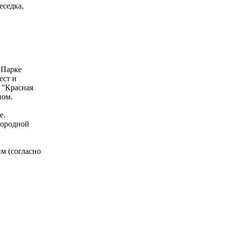
еседка,
 Парке
ест и
т "Красная
ном.
е.
городной
им (согласно