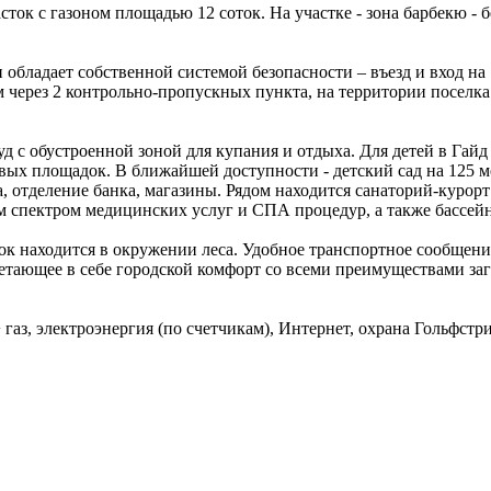
ок с газоном площадью 12 соток. На участке - зона барбекю - б
обладает собственной системой безопасности – въезд и вход на
 через 2 контрольно-пропускных пункта, на территории поселка
уд с обустроенной зоной для купания и отдыха. Для детей в Гайд
вых площадок. В ближайшей доступности - детский сад на 125 м
а, отделение банка, магазины. Рядом находится санаторий-курор
м спектром медицинских услуг и СПА процедур, а также бассей
лок находится в окружении леса. Удобное транспортное сообщени
четающее в себе городской комфорт со всеми преимуществами за
 газ, электроэнергия (по счетчикам), Интернет, охрана Гольфстр