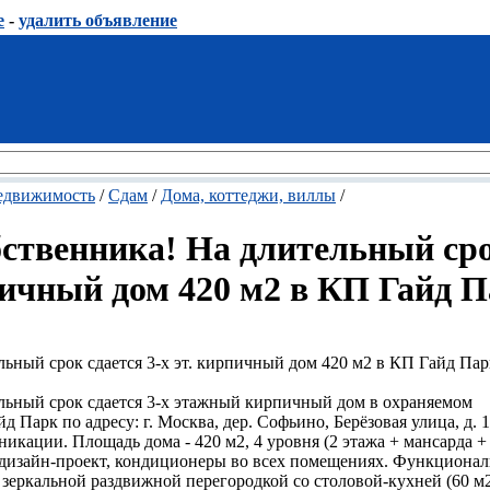
е
-
удалить объявление
едвижимость
/
Сдам
/
Дома, коттеджи, виллы
/
бственника! На длительный ср
рпичный дом 420 м2 в КП Гайд 
ьный срок сдается 3-х эт. кирпичный дом 420 м2 в КП Гайд Пар
льный срок сдается 3-х этажный кирпичный дом в охраняемом
Парк по адресу: г. Москва, дер. Софьино, Берёзовая улица, д. 15
ации. Площадь дома - 420 м2, 4 уровня (2 этажа + мансарда + 
дизайн-проект, кондиционеры во всех помещениях. Функционал
зеркальной раздвижной перегородкой со столовой-кухней (60 м2)