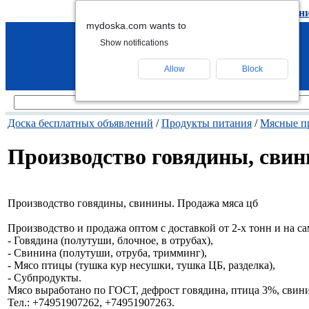
подать объявление
-
удалить объявлен
mydoska.com wants to
Show notifications
Allow
Block
Доска бесплатных объявлений
/
Продукты питания
/
Мясные п
Производство говядины, свин
Производство говядины, свинины. Продажа мяса цб
Производство и продажа оптом с доставкой от 2-х тонн и на с
- Говядина (полутуши, блочное, в отрубах),
- Свинина (полутуши, отруба, тримминг),
- Мясо птицы (тушка кур несушки, тушка ЦБ, разделка),
- Субпродукты.
Мясо выработано по ГОСТ, дефрост говядина, птица 3%, свин
Тел.: +74951907262, +74951907263.