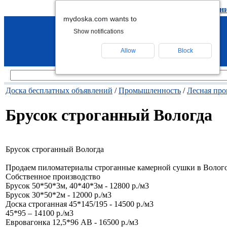
подать объявление
-
удалить объявлен
mydoska.com wants to
Show notifications
Allow
Block
Доска бесплатных объявлений
/
Промышленность
/
Лесная пр
Брусок строганный Вологда
Брусок строганный Вологда
Продаем пиломатериалы строганные камерной сушки в Вологод
Собственное производство
Брусок 50*50*3м, 40*40*3м - 12800 р./м3
Брусок 30*50*2м - 12000 р./м3
Доска строганная 45*145/195 - 14500 р./м3
45*95 – 14100 р./м3
Евровагонка 12,5*96 АВ - 16500 р./м3