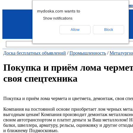
подать объявление
-
удалить объявлен
mydoska.com wants to
Show notifications
Allow
Block
Доска бесплатных объявлений
/
Промышленность
/
Металурги
Покупка и приём лома чермет
своя спецтехника
Покупка и приём лома чермета и цветмета, демонтаж, своя сп
Компания на постоянной основе приобретает лом черных металл
выгодным ценам! Компания производит демонтаж металлоконс
своим автотранспортом и платит деньги за Ваш металлолом! 
балки, швеллера, арматуру, рельсы, оцинковку и другие отхо
и ближнему Подмосковью.