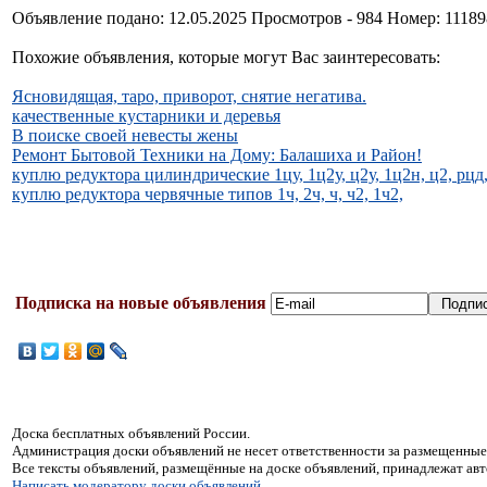
Объявление подано: 12.05.2025 Просмотров - 984 Номер: 1118
Похожие объявления, которые могут Вас заинтересовать:
Ясновидящая, таро, приворот, снятие негатива.
качественные кустарники и деревья
В поиске своей невесты жены
Ремонт Бытовой Техники на Дому: Балашиха и Район!
куплю редуктора цилиндрические 1цу, 1ц2у, ц2у, 1ц2н, ц2, рцд, рм
куплю редуктора червячные типов 1ч, 2ч, ч, ч2, 1ч2,
Подписка на новые объявления
Доска бесплатных объявлений России.
Администрация доски объявлений не несет ответственности за размещенные
Все тексты объявлений, размещённые на доске объявлений, принадлежат ав
Написать модератору доски объявлений