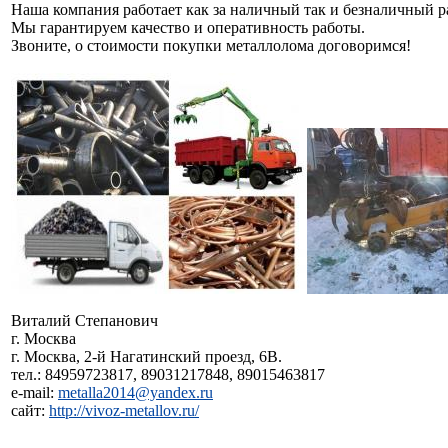
Наша компания работает как за наличный так и безналичный ра
Мы гарантируем качество и оперативность работы.
Звоните, о стоимости покупки металлолома договоримся!
Виталий Степанович
г. Москва
г. Москва, 2-й Нагатинский проезд, 6В.
тел.: 84959723817, 89031217848, 89015463817
e-mail:
metalla2014@yandex.ru
сайт:
http://vivoz-metallov.ru/