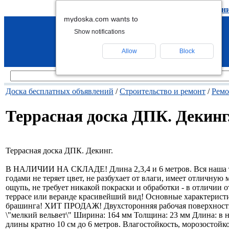
подать объявление
-
удалить объявлен
mydoska.com wants to
Show notifications
Allow
Block
Доска бесплатных объявлений
/
Строительство и ремонт
/
Ремо
Террасная доска ДПК. Декинг
Террасная доска ДПК. Декинг.
В НАЛИЧИИ НА СКЛАДЕ! Длина 2,3,4 и 6 метров. Вся наша те
годами не теряет цвет, не разбухает от влаги, имеет отличну
ощупь, не требует никакой покраски и обработки - в отличии
террасе или веранде красивейший вид! Основные характеристи
брашинга! ХИТ ПРОДАЖ! Двухсторонняя рабочая поверхность! 
\"мелкий вельвет\" Ширина: 164 мм Толщина: 23 мм Длина: в 
длины кратно 10 см до 6 метров. Влагостойкость, морозостойк