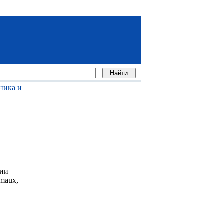
ника и
чии
maux,