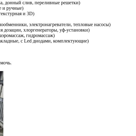
ка, донный слив, переливные решетки)
е и ручные)
текстурная и 3D)
лообменники, электронагреватели, тепловые насосы)
я дозации, хлоргенераторы, уф-установки)
аэромассаж, гидромассаж)
акладные, с Led диодами, комплектующие)
омочь.