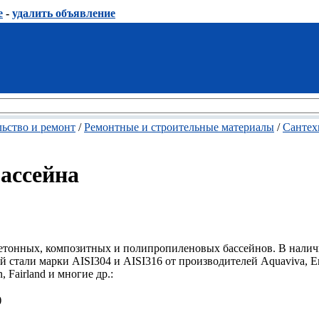
е
-
удалить объявление
ьство и ремонт
/
Ремонтные и строительные материалы
/
Сантех
бассейна
бетонных, композитных и полипропиленовых бассейнов. В нали
 стали марки AISI304 и AISI316 от производителей Aquaviva, E
, Fairland и многие др.:
)