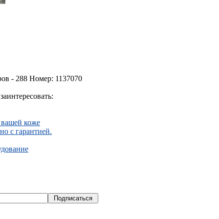
ов - 288 Номер: 1137070
заинтересовать:
а вашей коже
но с гарантией.
удование