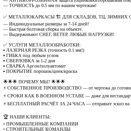
— АНТИКОРРОЗИЙНАЯ защита (оцинковка/порошковая покр
— ТОЧНОСТЬ до 0.5 мм по вашим чертежам!
✅ МЕТАЛЛОКАРКАСЫ 🏗️ ДЛЯ СКЛАДОВ, ТЦ, ЗИМНИХ
— Индивидуальные размеры за 7-14 дней!
— Быстрая болтовая сборка на объекте.
— Выдерживают СНЕГ, ВЕТЕР, ЛЮБЫЕ НАГРУЗКИ!
✅ УСЛУГИ МЕТАЛЛООБРАБОТКИ:
▪️ ЛАЗЕРНАЯ РЕЗКА (точность 0.1 мм!)
▪️ ГИБКА под любым углом
▪️ СВЕРЛОВКА за 1-2 дня
▪️ СВАРКА Аргон/полуавтомат
▪️ ПОКРЫТИЕ порошок/цинк/краска
🌟🌟🌟 ПОЧЕМУ МЫ? 🌟🌟🌟
⚡️ СОБСТВЕННОЕ ПРОИЗВОДСТВО — от чертежа до готовн
⚡️ СРОКИ КАК В ВОЕННОМ УСТАВЕ — даже для нестандарт
⚡️ БЕСПЛАТНЫЙ РАСЧЁТ ЗА 24 ЧАСА — отправьте эскиз на 
🏆 НАШИ КЛИЕНТЫ:
▫️ ПРОМЫШЛЕННЫЕ КОМПАНИИ
▫️ СТРОИТЕЛЬНЫЕ КОМАНДЫ