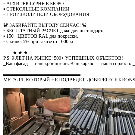
▫️ АРХИТЕКТУРНЫЕ БЮРО
▫️ СТЕКОЛЬНЫЕ КОМПАНИИ
▫️ ПРОИЗВОДИТЕЛИ ОБОРУДОВАНИЯ
🚨 ЗАБИРАЙТЕ ВЫГОДУ СЕЙЧАС! 🚨
▫️ БЕСПЛАТНЫЙ РАСЧЕТ даже для нестандарта
▫️ 150+ ЦВЕТОВ RAL для покраски.
▫️ Скидка 5% при заказе от 1000 кг!
=== ★ ★ ★ ===
P.S. 9 ЛЕТ НА РЫНКЕ! 500+ УСПЕШНЫХ ОБЪЕКТОВ!
_Ваш фасад — наш кронштейн. Ваш каркас — наша гордость!_
▬▬▬▬▬▬▬▬▬▬▬▬▬▬▬▬
МЕТАЛЛ, КОТОРЫЙ НЕ ПОДВЕДЕТ. ДОВЕРЬТЕСЬ KRONS