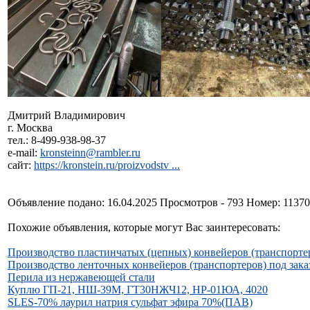
Дмитрий Владимирович
г. Москва
тел.: 8-499-938-98-37
e-mail:
kronsteinn@rambler.ru
сайт:
https://kronstein.ru/proizvodstv ...
Объявление подано: 16.04.2025 Просмотров - 793 Номер: 1137
Похожие объявления, которые могут Вас заинтересовать:
Производство пластинчатых (цепных) конвейеров (транспортер
Производство ленточных конвейеров (транспортеров) под зака
Перила из нержавеющей стали
Куплю ГП-21, НШ-39М, ГТ30НЖЧ12, НР-01ЮА, 4020
SLES-70% лаурил натрия сульфат эфира 70%(ПАВ)