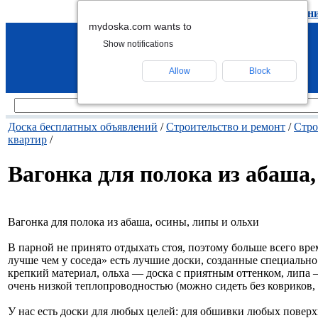
подать объявление
-
удалить объявлен
mydoska.com wants to
Show notifications
Allow
Block
Доска бесплатных объявлений
/
Строительство и ремонт
/
Стро
квартир
/
Вагонка для полока из абаша,
Вагонка для полока из абаша, осины, липы и ольхи
В парной не принято отдыхать стоя, поэтому больше всего вр
лучше чем у соседа» есть лучшие доски, созданные специальн
крепкий материал, ольха — доска с приятным оттенком, липа
очень низкой теплопроводностью (можно сидеть без ковриков, 
У нас есть доски для любых целей: для обшивки любых поверхн