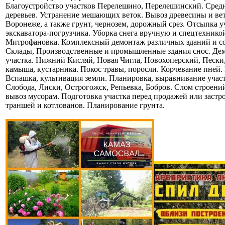
Благоустройство участков Перелешино, Перелешинский. Сред
деревьев. Устранение мешающих веток. Вывоз древесины и вет
Воронеже, а также грунт, чернозем, дорожный срез. Отсыпка у
экскаватора-погрузчика. Уборка снега вручную и спецтехнико
Митрофановка. Комплексный демонтаж различных зданий и с
Склады, Производственные и промышленные здания снос. Дем
участка. Нижний Кисляй, Новая Чигла, Новохоперский, Пески,
камыша, кустарника. Покос травы, поросли. Корчевание пней. П
Вспашка, культивация земли. Планировка, выравнивание участк
Слобода, Лиски, Острогожск, Репьевка, Бобров. Слом строений 
вывоз мусорам. Подготовка участка перед продажей или застр
траншей и котлованов. Планирование грунта.