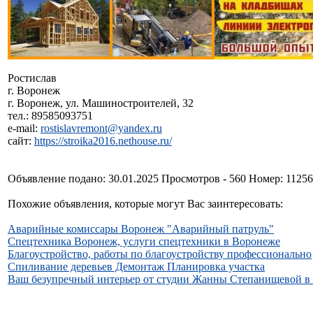
Ростислав
г. Воронеж
г. Воронеж, ул. Машиностроителей, 32
тел.: 89585093751
e-mail:
rostislavremont@yandex.ru
сайт:
https://stroika2016.nethouse.ru/
Объявление подано: 30.01.2025 Просмотров - 560 Номер: 1125
Похожие объявления, которые могут Вас заинтересовать:
Аварийные комиссары Воронеж "Аварийный патруль"
Спецтехника Воронеж, услуги спецтехники в Воронеже
Благоустройство, работы по благоустройству профессионально
Спиливание деревьев Демонтаж Планировка участка
Ваш безупречный интерьер от студии Жанны Степанищевой в