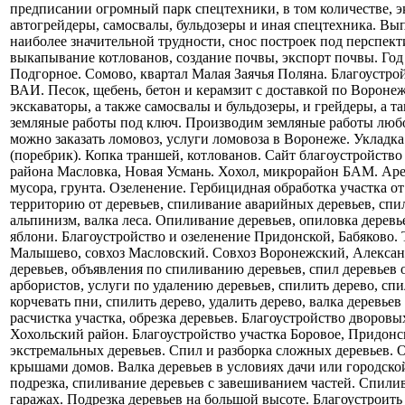
предписании огромный парк спецтехники, в том количестве, э
автогрейдеры, самосвалы, бульдозеры и иная спецтехника. Вы
наиболее значительной трудности, снос построек под перспек
выкапывание котлованов, создание почвы, экспорт почвы. Год
Подгорное. Сомово, квартал Малая Заячья Поляна. Благоустр
ВАИ. Песок, щебень, бетон и керамзит с доставкой по Воронеж
экскаваторы, а также самосвалы и бульдозеры, и грейдеры, а 
земляные работы под ключ. Производим земляные работы любо
можно заказать ломовоз, услуги ломовоза в Воронеже. Укладка
(поребрик). Копка траншей, котлованов. Сайт благоустройство
района Масловка, Новая Усмань. Хохол, микрорайон БАМ. Аре
мусора, грунта. Озеленение. Гербицидная обработка участка о
территорию от деревьев, спиливание аварийных деревьев, сп
альпинизм, валка леса. Опиливание деревьев, опиловка деревь
яблони. Благоустройство и озеленение Придонской, Бабяково.
Малышево, совхоз Масловский. Совхоз Воронежский, Алексан
деревьев, объявления по спиливанию деревьев, спил деревьев 
арбористов, услуги по удалению деревьев, спилить дерево, сп
корчевать пни, спилить дерево, удалить дерево, валка деревье
расчистка участка, обрезка деревьев. Благоустройство дворов
Хохольский район. Благоустройство участка Боровое, Придонс
экстремальных деревьев. Спил и разборка сложных деревьев. 
крышами домов. Валка деревьев в условиях дачи или городско
подрезка, спиливание деревьев с завешиванием частей. Спилив
гаражах. Подрезка деревьев на большой высоте. Благоустроить