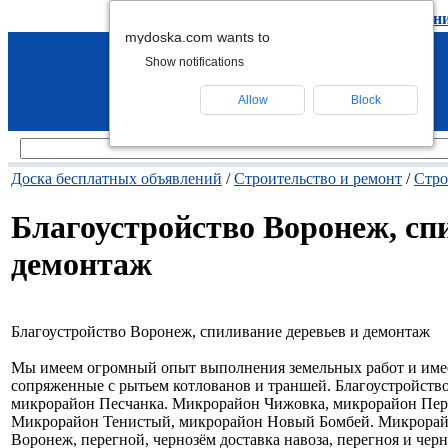
подать объявление
-
удалить объявлен
mydoska.com wants to
Show notifications
Allow
Block
Доска бесплатных объявлений
/
Строительство и ремонт
/
Стро
Благоустройство Воронеж, сп
демонтаж
Благоустройство Воронеж, спиливание деревьев и демонтаж
Мы имеем огромный опыт выполнения земельных работ и имее
сопряженные с рытьем котлованов и траншей. Благоустройст
микрорайон Песчанка. Микрорайон Чижовка, микрорайон Перв
Микрорайон Тенистый, микрорайон Новый Бомбей. Микрорай
Воронеж, перегной, чернозём доставка навоза, перегноя и чер