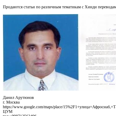
Продаются статьи по различным тематикам с Хинди переводам
Данил Арутюнов
г. Москва
https://www.google.com/maps/place/15%2F1+улица+Афросиаб,+Т
ЦУМ