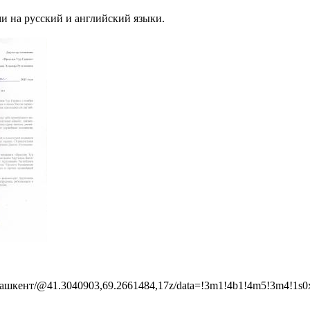
и на русский и английский языки.
ашкент/@41.3040903,69.2661484,17z/data=!3m1!4b1!4m5!3m4!1s0