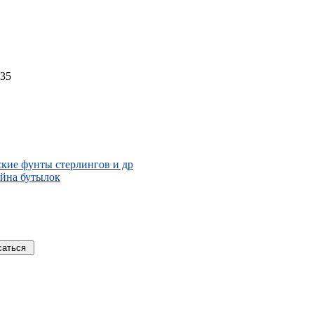
335
кие фунты стерлингов и др
айна бутылок