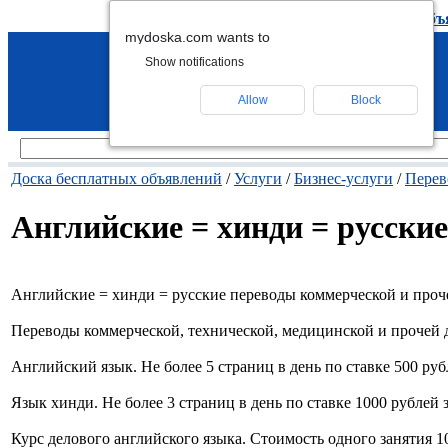
подать объявление
-
удалить объ
mydoska.com wants to
Show notifications
Allow
Block
Доска бесплатных объявлений
/
Услуги
/
Бизнес-услуги
/
Пере
Английские = хинди = русски
Английские = хинди = русские переводы коммерческой и проч
Переводы коммерческой, технической, медицинской и прочей д
Английский язык. Не более 5 страниц в день по ставке 500 рубл
Язык хинди. Не более 3 страниц в день по ставке 1000 рублей з
Курс делового английского языка. Стоимость одного занятия 1