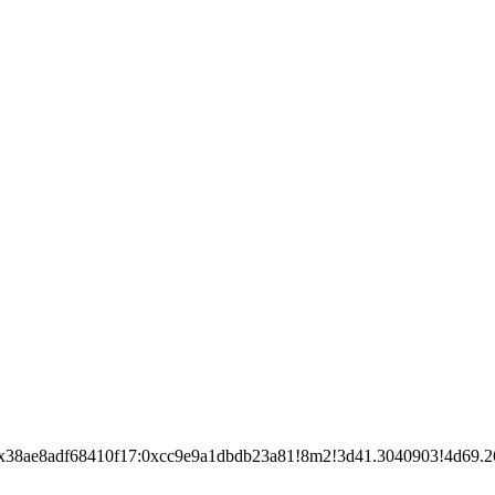
x38ae8adf68410f17:0xcc9e9a1dbdb23a81!8m2!3d41.3040903!4d69.2