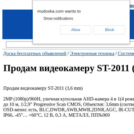
подать объявление
-
удалить объявлен
mydoska.com wants to
Show notifications
Allow
Block
Доска бесплатных объявлений
/
Электронная техника
/
Систем
Продам видеокамеру ST-2011 
Продам видеокамеру ST-2011 (3,6 mm)
2MP (1080p)/960H, уличная купольная AHD-камера 4 в 1(4 ре
до 10 м, 1/2,9" Progressive Scan CMOS, Объектив: 3,6mm (соотве
OSD-меню: есть, BLC,DWDR,AWB,MWB,2DNR,AGC, IR-CUT (меха
IP66, -45°… +60°С, 12 В, 0,3 А, МЕТАЛЛ, ПП№969