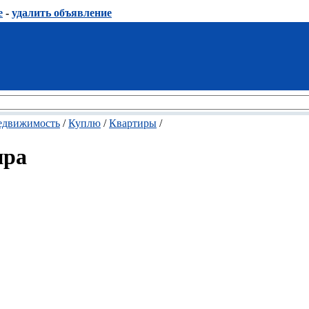
е
-
удалить объявление
едвижимость
/
Куплю
/
Квартиры
/
ира