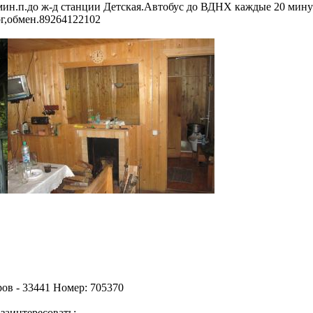
мин.п.до ж-д станции Детская.Автобус до ВДНХ каждые 20 мину
г,обмен.89264122102
ов - 33441 Номер: 705370
заинтересовать: