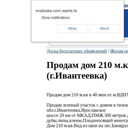
подать объявлени
mydoska.com wants to
Show notifications
Allow
Block
Доска бесплатных объявлений
/
Жилая н
Продам дом 210 м.к
(г.Ивантеевка)
Продам дом 210 м.кв в 40 мин.от м.ВДНХ
Продам зеленый участок с домом в тихом
обл.г.Ивантеевка,Ярославское
шоссе 20 км от МКАД,ПМЖ.300 метров до 
дубы,липы,клены.Плодоносящий виногр
Дом 210 м.кв.Вид из окон на лес.Баня(р