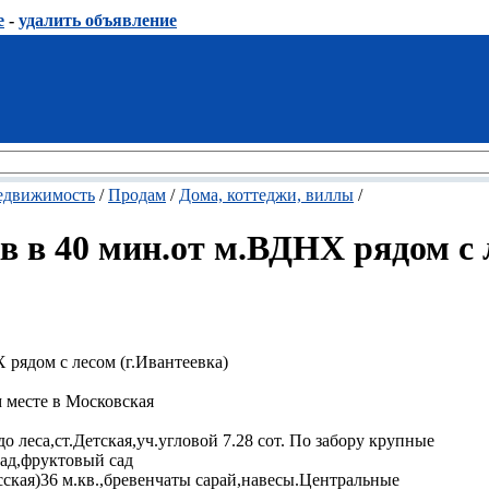
е
-
удалить объявление
едвижимость
/
Продам
/
Дома, коттеджи, виллы
/
в в 40 мин.от м.ВДНХ рядом с 
 рядом с лесом (г.Ивантеевка)
 месте в Московская
леса,ст.Детская,уч.угловой 7.28 сот. По забору крупные
ад,фруктовый сад
усская)36 м.кв.,бревенчаты сарай,навесы.Центральные