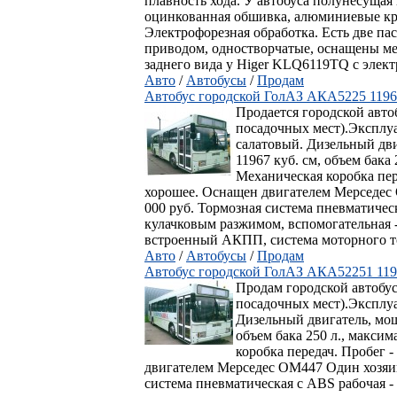
плавность хода. У автобуса полунесущая
оцинкованная обшивка, алюминиевые к
Электрофорезная обработка. Есть две па
приводом, одностворчатые, оснащены ме
заднего вида у Higer KLQ6119TQ с электр
Авто
/
Автобусы
/
Продам
Автобус городской ГолАЗ АКА5225 11967
Продается городской авто
посадочных мест).Эксплуа
салатовый. Дизельный двиг
11967 куб. см, объем бака 
Механическая коробка пер
хорошее. Оснащен двигателем Мерседес
000 руб. Тормозная система пневматическ
кулачковым разжимом, вспомогательная -
встроенный АКПП, система моторного т
Авто
/
Автобусы
/
Продам
Автобус городской ГолАЗ АКА52251 1196
Продам городской автобус
посадочных мест).Эксплуа
Дизельный двигатель, мощно
объем бака 250 л., максим
коробка передач. Пробег 
двигателем Мерседес ОМ447 Один хозяин
система пневматическая с АВS рабочая -