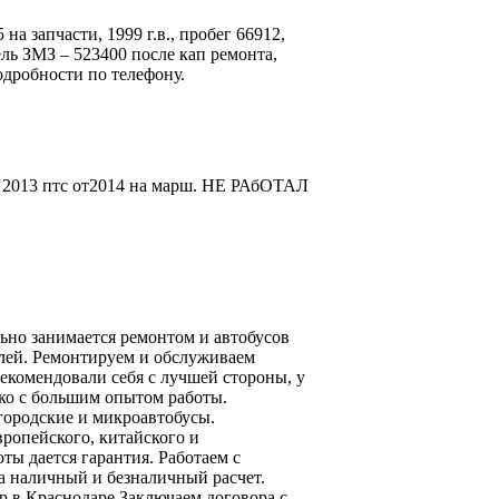
на запчасти, 1999 г.в., пробег 66912,
ль ЗМЗ – 523400 после кап ремонта,
подробности по телефону.
 2013 птс от2014 на марш. НЕ РАбОТАЛ
ьно занимается ремонтом и автобусов
елей. Ремонтируем и обслуживаем
рекомендовали себя с лучшей стороны, у
ько с большим опытом работы.
городские и микроавтобусы.
ропейского, китайского и
оты дается гарантия. Работаем с
 наличный и безналичный расчет.
р в Краснодаре.Заключаем договора с