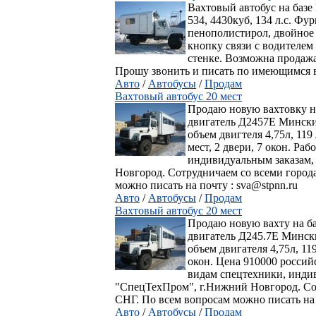
Вахтовый автобус на базе
534, 4430куб, 134 л.с. Фу
пенополистирол, двойное 
кнопку связи с водителем 
стенке. Возможна продажа
Прошу звонить и писать по имеющимся 
Авто
/
Автобусы
/
Продам
Вахтовый автобус 20 мест
Продаю новую вахтовку на
двигатель Д2457Е Мински
объем двигтеля 4,75л, 119
мест, 2 двери, 7 окон. Р
индивидуальным заказам
Новгород. Сотрудничаем со всеми город
можно писать на почту : sva@stpnn.ru
Авто
/
Автобусы
/
Продам
Вахтовый автобус 20 мест
Продаю новую вахту на б
двигатель Д245.7Е Мински
объем двигателя 4,75л, 119
окон. Цена 910000 росси
видам спецтехники, инди
"СпецТехПром", г.Нижний Новгород. Со
СНГ. По всем вопросам можно писать на 
Авто
/
Автобусы
/
Продам