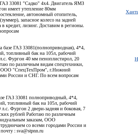
 ГАЗ 33081 "Садко" 4х4. Двигатель ЯМЗ
ргон имеет утепление 80мм
Хант
остекление, автономный отопитель,
(зуммер), запасное колесо на задней
 в кредит, лизинг. Доставим в регионы.
вопросам
 базе ГАЗ 33081(полноприводная), 4*4,
й, топливный бак на 105л, рабочий
 л.с. Фургон 40 мм пеноплистирол, 20
Н
аботаю по различным видам спецтехники,
, ООО "СпецТехПром", г.Нижний
ами России и СНГ. По всем вопросам
азе ГАЗ 33081 полноприводный, 4*4,
й, топливный бак на 105л, рабочий
 л.с. Фургон 2 двери-задняя и боковая, 7
йских рублей Работаю по различным
видуальным заказам, ООО
трудничаем со всеми городами России и
почту : sva@stpnn.ru