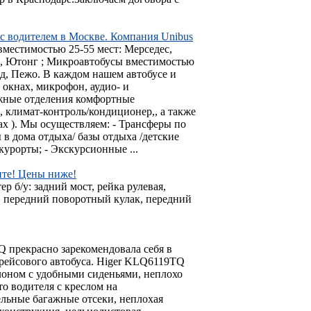
в с водителем в Москве. Компания Unibus
местимостью 25-55 мест: Мерседес,
р, Ютонг ; Микроавтобусы вместимостью
рд, Пежо. В каждом нашем автобусе и
 окнах, микрофон, аудио- и
ажные отделения комфортные
 климат-контроль/кондиционер,, а также
сах ). Мы осуществляем: - Трансферы по
ы в дома отдыха/ базы отдыха /детские
курорты; - Экскурсионные ...
ите! Цены ниже!
р б/у: задний мост, рейка рулевая,
, передний поворотный кулак, передний
 прекрасно зарекомендовала себя в
 рейсового автобуса. Higer KLQ6119TQ
лоном с удобными сиденьями, неплохо
то водителя с креслом на
льные багажные отсеки, неплохая