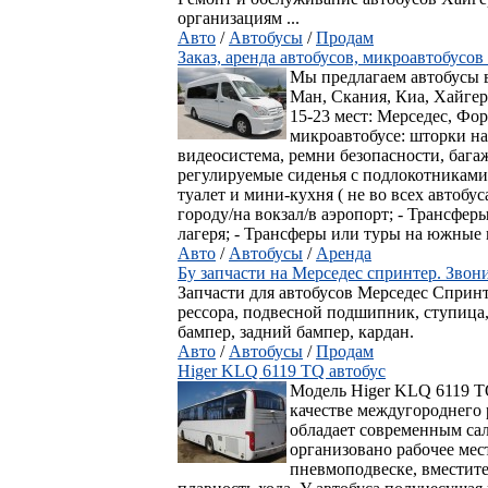
организациям ...
Авто
/
Автобусы
/
Продам
Заказ, аренда автобусов, микроавтобусо
Мы предлагаем автобусы в
Ман, Скания, Киа, Хайге
15-23 мест: Мерседес, Фо
микроавтобусе: шторки на
видеосистема, ремни безопасности, баг
регулируемые сиденья с подлокотниками,
туалет и мини-кухня ( не во всех автобу
городу/на вокзал/в аэропорт; - Трансфер
лагеря; - Трансферы или туры на южные 
Авто
/
Автобусы
/
Аренда
Бу запчасти на Мерседес спринтер. Звон
Запчасти для автобусов Мерседес Спринте
рессора, подвесной подшипник, ступица
бампер, задний бампер, кардан.
Авто
/
Автобусы
/
Продам
Higer KLQ 6119 TQ автобус
Модель Higer KLQ 6119 TQ
качестве междугороднего
обладает современным са
организовано рабочее мес
пневмоподвеске, вместите