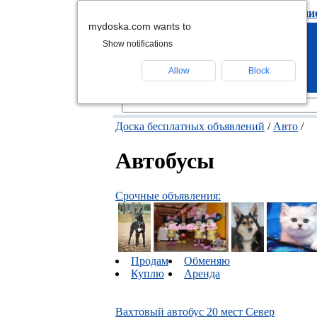
подать объявлени
mydoska.com wants to
Show notifications
Allow
Block
Доска бесплатных объявлений
/
Авто
/
Автобусы
Срочные объявления:
Продам
Обменяю
Куплю
Аренда
Вахтовый автобус 20 мест Север