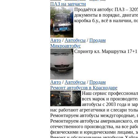
ПАЗ на запчасти
Продаётся автобус ПАЗ – 3205 
документы в порядке, двигате
коробка б.у., всё в наличии, 
Авто
/
Автобусы
/
Продам
Микроавтобус
Спринтр кл. Маршрутка 17+1
Авто
/
Автобусы
/
Продам
Ремонт автобусов в Краснодаре
Наш сервис профессионал
всех марок и производит
автобусы с 2003 года и за
нас работают агрегатчики и слесари тол
Ремонтируем автобусы междугородные, 
Ремонтируем автобусы американского, ев
отечественного производства, на все раб
физическими и юридическими лицами, за
Ремонт и обслуживание автобусов Хайге