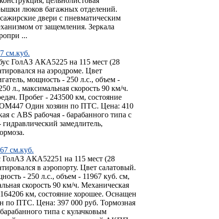
 конструкция, цельнолистовая
рышки люков багажных отделений.
ссажирские двери с пневматическим
ханизмом от защемления. Зеркала
опри ...
 см.куб.
бус ГолАЗ АКА5225 на 115 мест (28
тировался на аэродроме. Цвет
атель, мощность - 250 л.с., объем -
250 л., максимальная скорость 90 км/ч.
едач. Пробег - 243500 км, состояние
 ОМ447 Один хозяин по ПТС. Цена: 410
ая с АВS рабочая - барабанного типа с
 гидравлический замедлитель,
ормоза.
7 см.куб.
 ГолАЗ АКА52251 на 115 мест (28
тировался в аэропорту. Цвет салатовый.
сть - 250 л.с., объем - 11967 куб. см,
альная скорость 90 км/ч. Механическая
- 164206 км, состояние хорошее. Оснащен
 по ПТС. Цена: 397 000 руб. Тормозная
 барабанного типа с кулачковым