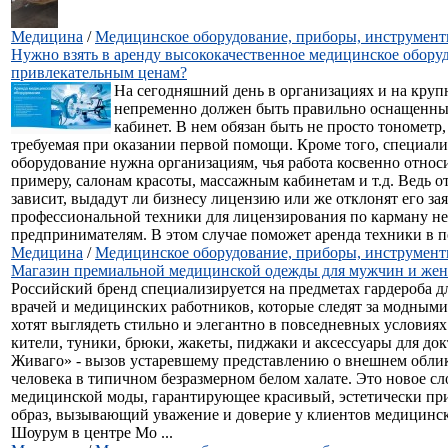
Медицина
/
Медицинское оборудование, приборы, инструмен
Нужно взять в аренду высококачественное медицинское обору
привлекательным ценам?
На сегодняшний день в организациях и на кру
непременно должен быть правильно оснащенн
кабинет. В нем обязан быть не просто тонометр,
требуемая при оказании первой помощи. Кроме того, специал
оборудование нужна организациям, чья работа косвенно относи
примеру, салонам красоты, массажным кабинетам и т.д. Ведь о
зависит, выдадут ли бизнесу лицензию или же отклонят его за
профессиональной техники для лицензирования по карману не
предпринимателям. В этом случае поможет аренда техники в по
Медицина
/
Медицинское оборудование, приборы, инструмен
Магазин премиальной медицинской одежды для мужчин и же
Российский бренд специализируется на предметах гардероба 
врачей и медицинских работников, которые следят за модным
хотят выглядеть стильно и элегантно в повседневных условиях.
кители, туники, брюки, жакеты, пиджаки и аксессуары для до
Живаго» - вызов устаревшему представлению о внешнем облик
человека в типичном безразмерном белом халате. Это новое сл
медицинской моды, гарантирующее красивый, эстетически пр
образ, вызывающий уважение и доверие у клиентов медицинс
Шоурум в центре Мо ...