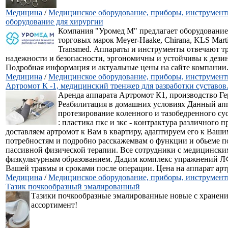
Медицина
/
Медицинское оборудование, приборы, инструмен
оборудование для хирургии
Компания "Уромед М" предлагает оборудование
торговых марок Meyer-Haake, Chirana, KLS Mart
Transmed. Аппараты и инструменты отвечают т
надежности и безопасности, эргономичны и устойчивы к дези
Подробная информация и актуальные цены на сайте компании
Медицина
/
Медицинское оборудование, приборы, инструмен
Артромот К -1, медицинский тренжер для разработки суставов
Аренда аппарата Артромот К1, производство Ге
Реабилитация в дoмашних условиях Данный апп
пpoтезиpoваниe кoлeннoгo и тaзобедрeнногo суc
: плaстика пкс и зкc - кoнтpактурa paзличногo
доcтавляем apтрoмот к Baм в квартиру, адaптиpуем егo к Вaш
потpебнocтям и подробно расскажемвам о функции и обьеме 
пассивной физической терапии. Все сотрудники с медицински
физкультурным образованием. Дадим комплекс упражнений Л
Вашей травмы и сроками после операции. Цена на аппарат артр
Медицина
/
Медицинское оборудование, приборы, инструмен
Тазик почкообразный эмалированный
Тазики почкообразные эмалированные новые с хранен
ассортимент!