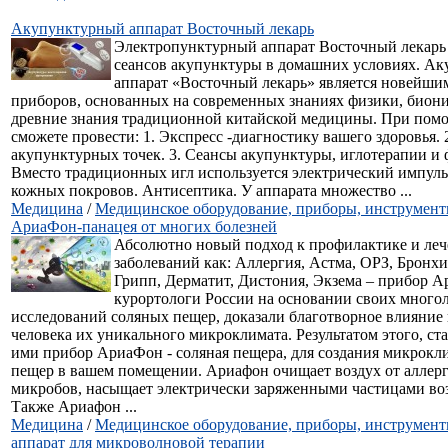
Акупунктурный аппарат Восточный лекарь
Электропунктурный аппарат Восточный лекарь
сеансов акупунктуры в домашних условиях. А
аппарат «Восточный лекарь» является новейши
приборов, основанных на современных знаниях физики, биони
древние знания традиционной китайской медицины. При пом
сможете провести: 1. Экспресс -диагностику вашего здоровья. 
акупунктурных точек. 3. Сеансы акупунктуры, иглотерапии и
Вместо традиционных игл используется электрический импуль
кожных покровов. Антисептика. У аппарата множество ...
Медицина
/
Медицинское оборудование, приборы, инструмен
АриаФон-панацея от многих болезней
Абсолютно новый подход к профилактике и ле
заболеваний как: Аллергия, Астма, ОРЗ, Бронхи
Грипп, Дерматит, Дистония, Экзема – прибор 
курортологи России на основании своих много
исследований соляных пещер, доказали благотворное влияние 
человека их уникального микроклимата. Результатом этого, ст
ими прибор АриаФон - соляная пещера, для создания микрокл
пещер в вашем помещении. Ариафон очищает воздух от аллерг
микробов, насыщает электрически заряженными частицами во
Также Ариафон ...
Медицина
/
Медицинское оборудование, приборы, инструмен
аппарат для микроволновой терапии