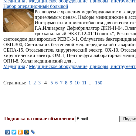
Медицина
/
Медицинское оборудование, приборы, инструмен
Набор операционный большой
Реализуем с хранения медоборудование в заводс
приемлемым ценам. Наборы медицинские в асс
Инструменты и приспособления для остеосинте
Г.А.Илизарову, Дефибриллятор ДКИ-Н-04, Эле
трехканальный ЭКЗТ-12-01"Геолинк", Ректоско
световодом для взрослых РЕВС-3-1, Облучатель бактерицидн
ОБП-300, Светильник бестеневой мед. передвижной с аварий
СБПА-15, Отсасыватель хирургический электр. ОХ-10, Отсасы
хирургический электр. ОМ-1, Центрифуга лабораторная медиц
ОПН-8, Халат медицинский для ...
Медицина
/
Медицинское оборудование, приборы, инструмен
Страницы:
1
2
3
4
5
6
7
8
9
10
11
...
150
Подписка на новые объявления