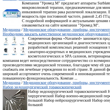
Компания "Уромед М" предлагает аппараты Surblate
микроволновой терапии, предназначенные для ми
инвазивной терапии рака различной локализации. 
мощность при постоянной частоте, равной 2,45 ГГц,
С подробной информацией и актуальными ценами 
ознакомиться на сайте компании "Уромед М".
Медицина
/
Медицинское оборудование, приборы, инструмен
Необходимо заказать качественное медицинское оборудование
Современная фирма «Navamed» занимается про
медицинских организаций и диагностических це
разработкой комплексных решений оснащения 
санаторно-курортных и медицинских учрежден
косметологических и SPA салонов, ветеринарны
компания ведет непосредственное сотрудничество со всемирн
производителями медицинской техники, благодаря чему ей уда
снабжать им лечебные учреждения по всей стране. В данной 
широкий ассортимент очень современной и инновационной т
повышенную функциональность. Компан ...
Медицина
/
Медицинское оборудование, приборы, инструмен
Набор эндохирургический торакоскопический
Набор эндохирургический торакоскопический Н
хирургический Набор военно-медицинский пер
большой Набор нейрохирургический Набор оп
большой